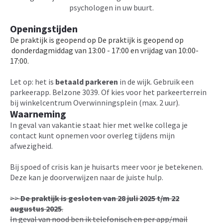
psychologen in uw buurt.
Openingstijden
De praktijk is geopend op De praktijk is geopend op
donderdagmiddag van 13:00 - 17:00 en vrijdag van 10:00-
17:00.
Let op: het is
betaald parkeren
in de wijk. Gebruik een
parkeerapp. Belzone 3039. Of kies voor het parkeerterrein
bij winkelcentrum Overwinningsplein (max. 2 uur).
Waarneming
In geval van vakantie staat hier met welke collega je
contact kunt opnemen voor overleg tijdens mijn
afwezigheid.
Bij spoed of crisis kan je huisarts meer voor je betekenen.
Deze kan je doorverwijzen naar de juiste hulp.
>>
De praktijk is gesloten van 28 juli 2025 t/m 22
augustus 2025
.
In geval van nood ben ik telefonisch en per app/mail